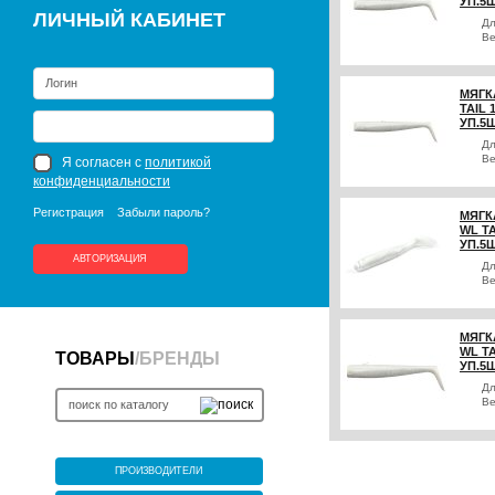
УП.5Ш
ЛИЧНЫЙ КАБИНЕТ
Д
Ве
МЯГК
TAIL 
УП.5Ш
Д
Ве
Я согласен с
политикой
конфиденциальности
Регистрация
Забыли пароль?
МЯГК
WL TA
УП.5Ш
АВТОРИЗАЦИЯ
Д
Ве
МЯГК
WL TA
ТОВАРЫ
/
БРЕНДЫ
УП.5Ш
Д
Ве
ПРОИЗВОДИТЕЛИ