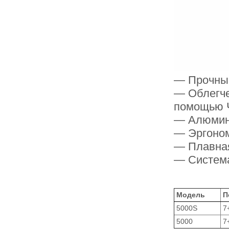
— Прочный
— Облегче
помощью 
— Алюмин
— Эргоном
— Плавная
— Система
Модель
П
5000S
7
5000
7