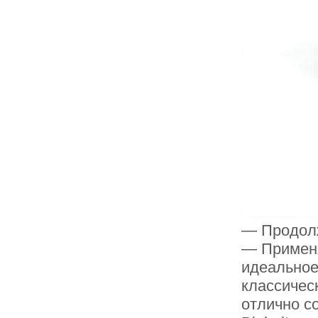
— Продолж
— Применя
идеальное
классичес
отлично с