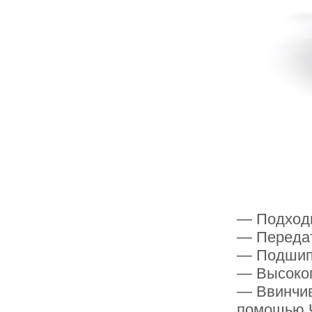
— Подходи
— Передато
— Подшип
— Высокоп
— Ввинчив
помощью 