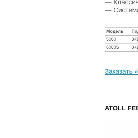
— Классич
— Система
Модель
По
5000
3+
6000S
3+
Заказать »
ATOLL FE