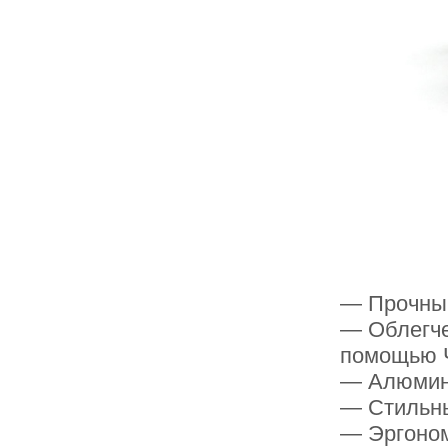
— Прочный
— Облегче
помощью 
— Алюмин
— Стильн
— Эргоном