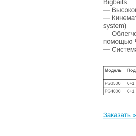
Bigbaits.
— Высокоп
— Кинемат
system)
— Облегче
помощью 
— Система
Модель
Под
PG3500
6+1
PG4000
6+1
Заказать »