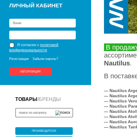
ЛИЧНЫЙ КАБИНЕТ
Я согласен с
политикой
В продаж
конфиденциальности
ассортиме
Регистрация
Забыли пароль?
Nautilus
.
АВТОРИЗАЦИЯ
В поставк
— Nautilus Arg
— Nautilus Arg
ТОВАРЫ
/
БРЕНДЫ
— Nautilus Ver
— Nautilus Par
— Nautilus Atol
— Nautilus Atol
— Nautilus Aur
— Nautilus Ta
ПРОИЗВОДИТЕЛИ