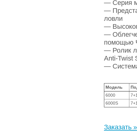
— Серия м
— Предста
ловли
— Высокоп
— Облегче
помощью 
— Ролик л
Anti-Twist
— Система
Модель
По
6000
7+
6000S
7+
Заказать »