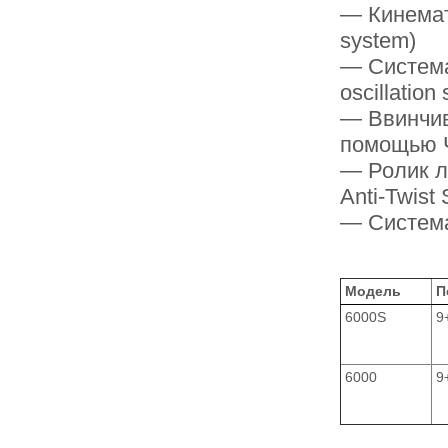
— Кинемат
system)
— Система
oscillation
— Ввинчив
помощью 
— Ролик л
Anti-Twist
— Система
Модель
П
6000S
9
6000
9