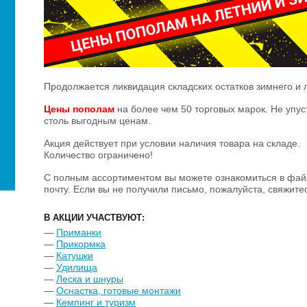
Продолжается ликвидация складских остатков зимнего и 
Цены пополам
на более чем 50 торговых марок. Не упус
столь выгодным ценам.
Акция действует при условии наличия товара на складе.
Количество ограничено!
С полным ассортиментом вы можете ознакомиться в файл
почту. Если вы не получили письмо, пожалуйста, свяжит
В АКЦИИ УЧАСТВУЮТ:
—
Приманки
—
Прикормка
—
Катушки
—
Удилища
—
Леска и шнуры
—
Оснастка, готовые монтажи
—
Кемпинг и туризм