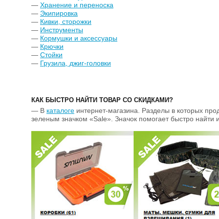
—
Хранение и переноска
—
Экипировка
—
Кивки, сторожки
—
Инструменты
—
Кормушки и аксессуары
—
Крючки
—
Стойки
—
Грузила, джиг-головки
КАК БЫСТРО НАЙТИ ТОВАР СО СКИДКАМИ?
— В
каталоге
интернет-магазина. Разделы в которых про
зеленым значком «Sale». Значок помогает быстро найти 