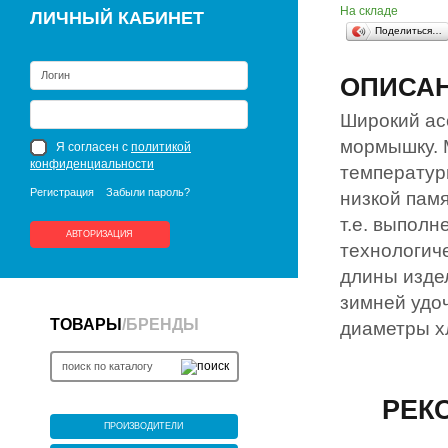
На складе
ЛИЧНЫЙ КАБИНЕТ
Поделиться…
ОПИСА
Широкий ас
мормышку. 
Я согласен с
политикой
конфиденциальности
температур
Регистрация
Забыли пароль?
низкой пам
т.е. выполн
АВТОРИЗАЦИЯ
технологиче
длины издел
зимней удо
ТОВАРЫ
/
БРЕНДЫ
диаметры х
РЕК
ПРОИЗВОДИТЕЛИ