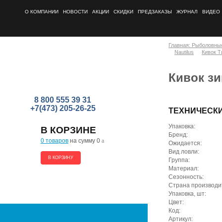
О КОМПАНИИ
НОВОСТИ
АКЦИИ
СКИДКИ
ПРЕДЗАКАЗЫ
ЖУРНАЛ
ВИДЕО
Главная: Рыболовны
Nautilus
Кивок Т
Кивок зи
8 800 555 39 31
+7(473) 205-26-25
ТЕХНИЧЕСК
Упаковка:
В КОРЗИНЕ
Бренд:
0 товаров
на сумму 0
a
Ожидается:
Вид ловли:
В КОРЗИНУ
Группа:
Материал:
Сезонность:
Страна производи
Упаковка, шт:
Цвет:
Код:
Артикул: