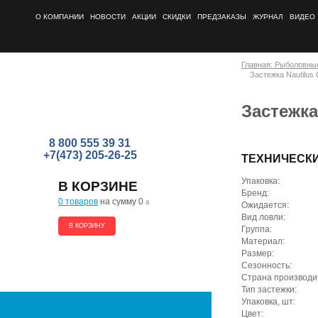
О КОМПАНИИ
НОВОСТИ
АКЦИИ
СКИДКИ
ПРЕДЗАКАЗЫ
ЖУРНАЛ
ВИДЕО
Главная: Рыболовны
Застежка Nautilus 
Застежка
8 800 555 39 31
+7(473) 205-26-25
ТЕХНИЧЕСК
Упаковка:
В КОРЗИНЕ
Бренд:
0 товаров
на сумму 0
a
Ожидается:
Вид ловли:
В КОРЗИНУ
Группа:
Материал:
Размер:
Сезонность:
Страна производи
Тип застежки:
Упаковка, шт:
Цвет: