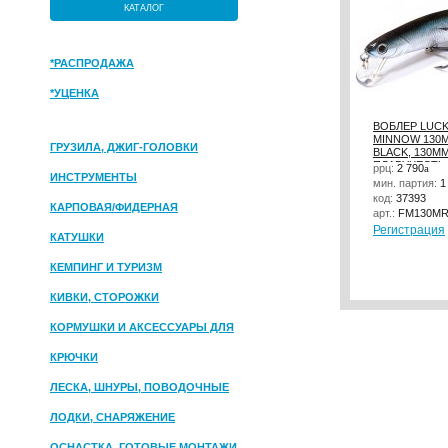
КАТАЛОГ
*РАСПРОДАЖА
*УЦЕНКА
ВОБЛЕР LUCK
MINNOW 130M
ГРУЗИЛА, ДЖИГ-ГОЛОВКИ
BLACK, 130ММ
ПЛАВУЧЕСТЬ,
ррц:
2 790
a
ИНСТРУМЕНТЫ
мин. партия:
1
код:
37393
КАРПОВАЯ/ФИДЕРНАЯ
арт.:
FM130MR
Регистрация
КАТУШКИ
КЕМПИНГ И ТУРИЗМ
КИВКИ, СТОРОЖКИ
КОРМУШКИ И АКСЕССУАРЫ ДЛЯ
ПРИКОРМКИ
КРЮЧКИ
ЛЕСКА, ШНУРЫ, ПОВОДОЧНЫЕ
МАТЕРИАЛЫ
ЛОДКИ, СНАРЯЖЕНИЕ
ОСНАСТКА, ГОТОВЫЕ МОНТАЖИ