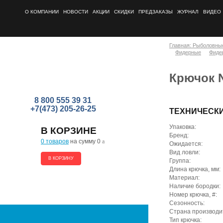
О КОМПАНИИ
НОВОСТИ
АКЦИИ
СКИДКИ
ПРЕДЗАКАЗЫ
ЖУРНАЛ
ВИДЕО
Главная: Рыболовны
Фидерные
Фиде
Крючок N
8 800 555 39 31
+7(473) 205-26-25
ТЕХНИЧЕСК
Упаковка:
В КОРЗИНЕ
Бренд:
0 товаров
на сумму 0
a
Ожидается:
Вид ловли:
В КОРЗИНУ
Группа:
Длина крючка, мм:
Материал:
Наличие бородки:
Номер крючка, #:
Сезонность:
Страна производи
Тип крючка: