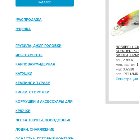
КАТАЛОГ
*РАСПРОДАЖА
*УЦЕНКА
ГРУЗИЛА, ДЖИГ-ГОЛОВКИ
ВОБЛЕР LUC
SLENDER POI
ИНСТРУМЕНТЫ
NISHIKI, 112ММ
СУСПЕНДЕР, 1
ррц:
2 990
a
КАРПОВАЯ/ФИДЕРНАЯ
мин. партия:
1
код:
302928
КАТУШКИ
арт.:
PT112MR
Регистрация
КЕМПИНГ И ТУРИЗМ
КИВКИ, СТОРОЖКИ
КОРМУШКИ И АКСЕССУАРЫ ДЛЯ
ПРИКОРМКИ
КРЮЧКИ
ЛЕСКА, ШНУРЫ, ПОВОДОЧНЫЕ
МАТЕРИАЛЫ
ЛОДКИ, СНАРЯЖЕНИЕ
ОСНАСТКА, ГОТОВЫЕ МОНТАЖИ