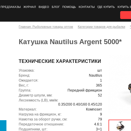
ПРЕДЗАКАЗЫ
ЖУРНАЛ
ВИДЕО
БЛОГ
ПОМОЩЬ
КОНТАКТЫ
ГДЕ КУПИТЬ
КУПИТЬ 
Главная: Рыболовные товары оптом
Категории товаров для рыбалки
Катушка Nautilus Argent 5000*
ТЕХНИЧЕСКИЕ ХАРАКТЕРИСТИКИ
Упаковка:
шт
Бренд:
Nautilus
Ожидается:
1
Вес, г:
365
Группа:
Передний фрикцион
Диаметр шпули, мм:
52
Лесоемкость (LB), мм/м:
0.35/200 0.40/160 0.45/120
Материал:
Композит
Нагрузка на фрикцион, кг:
9
Намотка за оборот ручки, см:
79
Передаточное отношение:
4.6:1
Подшипники, шт:
3+1