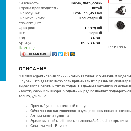
Сезонность:
Весна, лето, осень
Страна производитель:
Китай
Тип катушки:
Безынерционная
Тип механизма:
Планетарный
Упаковка, шт:
1
Фрикцион:
Передний
Цвет:
Черный
Код:
307801
Артикул:
16-92307801
РРЦ:
1 990
a
На складе
Поделиться…
ОПИСАНИЕ
Nautilus Argent - серия спиннинговых катушек, с обширным модел
шпулей. Это дает возможность применять их с разными диаметрам
выделяются легким и тихим ходом. Надежный механизм обеспечив
намотку лески или шнура. Модельный ряд позволяет подобрать св
только, удилище.
Прочный углепластиковый корпус
Облегченная алюминиевая шпуля, изготовленная с помощ
Алюминиевая рукоятка
Эргономичный кноб с нескользящим Soft-touch покрытием
Система Anti - Reverse