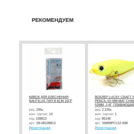
РЕКОМЕНДУЕМ
КИВОК ДЛЯ БЛЕСНЕНИЯ
ВОБЛЕР LUCKY CRAFT 
NAUTILUS ТИП B 6СМ 15ГР
PENCIL 52-098 MAT CHA
52ММ, 3,4Г, ПЛАВАЮЩИ
0,1М
ррц:
194
a
ррц:
2 230
a
мин. партия:
10
мин. партия:
1
код:
108813
код:
86148
арт.:
09-08108813
арт.:
NW99PCL52-098
Регистрация
Регистрация