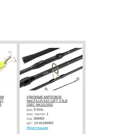
NW
УДИЛИЩЕ КАРПОВОЕ
КАТУШКА NAUTILUS ARG
RT,
NAUTILUS K10 13FT 3,5LB
2500*
Й,
2SEC NK1013352
ррц:
8 914
a
ррц:
1 990
a
мин. партия:
1
мин. партия:
1
код:
299483
код:
307797
арт.:
13-41299483
арт.:
16-92307797
Регистрация
Регистрация