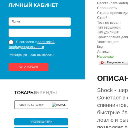
Расстановка колец
ЛИЧНЫЙ КАБИНЕТ
Сезонность:
Страна производи
Строй:
Тест по весу, г:
Тип вершинки:
Тип удилища:
Транспортная длин
Я согласен с
политикой
Упаковка, шт:
конфиденциальности
Код:
Артикул:
Регистрация
Забыли пароль?
На складе
Поделиться…
АВТОРИЗАЦИЯ
ОПИСА
Shock - шир
ТОВАРЫ
/
БРЕНДЫ
Сочетает в
спиннингов,
быстрые бл
ловлю и ры
ПРОИЗВОДИТЕЛИ
позволяет 