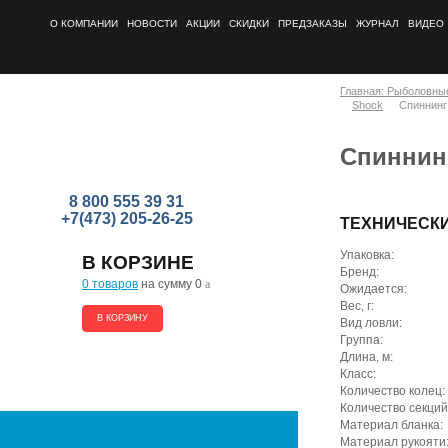
О КОМПАНИИ
НОВОСТИ
АКЦИИ
СКИДКИ
ПРЕДЗАКАЗЫ
ЖУРНАЛ
ВИДЕО
Главная: Рыболовны
Shock
Спиннинг
Спиннинг
8 800 555 39 31
+7(473) 205-26-25
ТЕХНИЧЕСК
Упаковка:
В КОРЗИНЕ
Бренд:
0 товаров
на сумму 0
a
Ожидается:
Вес, г:
В КОРЗИНУ
Вид ловли:
Группа:
Длина, м:
Класс:
Количество колец:
Количество секций
Материал бланка:
Материал рукояти