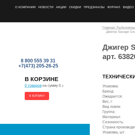
О КОМПАНИИ
НОВОСТИ
АКЦИИ
СКИДКИ
ПРЕДЗАКАЗЫ
ЖУРНАЛ
ВИДЕО
Главная: Рыболовны
Джигер Savage Gear
Джигер S
арт. 6382
8 800 555 39 31
+7(473) 205-26-25
ТЕХНИЧЕСК
В КОРЗИНЕ
0 товаров
на сумму 0
a
Упаковка:
Бренд:
В КОРЗИНУ
Ожидается:
Вес, г:
Вид ловли:
Группа:
Материал:
Сезонность:
Страна производи
Упаковка, шт: