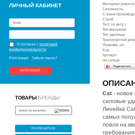
Материал рукояти
ЛИЧНЫЙ КАБИНЕТ
Сезонность:
Страна производи
Строй:
Тест по весу, г:
Тип вершинки:
Тип удилища:
Транспортная длин
Я согласен с
политикой
Упаковка, шт:
конфиденциальности
Код:
Артикул:
Регистрация
Забыли пароль?
На складе
Поделиться…
АВТОРИЗАЦИЯ
ОПИСА
Cat
- новое
ТОВАРЫ
/
БРЕНДЫ
силовые уд
Линейка Cat
самых попу
ловля на кв
ПРОИЗВОДИТЕЛИ
требования