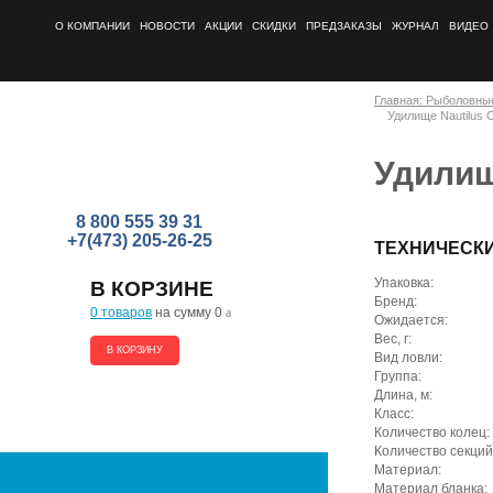
О КОМПАНИИ
НОВОСТИ
АКЦИИ
СКИДКИ
ПРЕДЗАКАЗЫ
ЖУРНАЛ
ВИДЕО
Главная: Рыболовны
Удилище Nautilus 
Удилищ
8 800 555 39 31
+7(473) 205-26-25
ТЕХНИЧЕСК
Упаковка:
В КОРЗИНЕ
Бренд:
0 товаров
на сумму 0
a
Ожидается:
Вес, г:
В КОРЗИНУ
Вид ловли:
Группа:
Длина, м:
Класс:
Количество колец:
Количество секций
Материал:
Материал бланка: