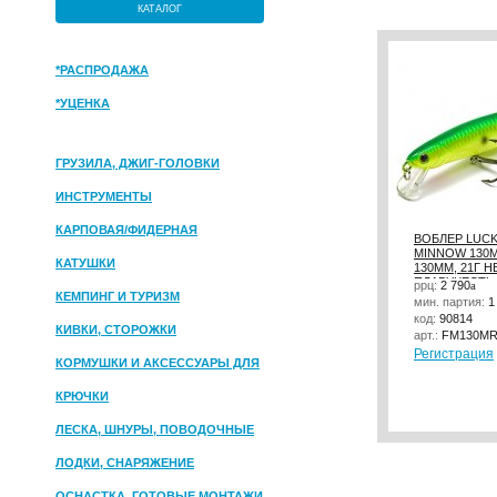
КАТАЛОГ
*РАСПРОДАЖА
*УЦЕНКА
ГРУЗИЛА, ДЖИГ-ГОЛОВКИ
ИНСТРУМЕНТЫ
КАРПОВАЯ/ФИДЕРНАЯ
ВОБЛЕР LUCK
MINNOW 130M
КАТУШКИ
130ММ, 21Г Н
ПЛАВУЧЕСТЬ,
ррц:
2 790
a
КЕМПИНГ И ТУРИЗМ
мин. партия:
1
код:
90814
КИВКИ, СТОРОЖКИ
арт.:
FM130MR
Регистрация
КОРМУШКИ И АКСЕССУАРЫ ДЛЯ
ПРИКОРМКИ
КРЮЧКИ
ЛЕСКА, ШНУРЫ, ПОВОДОЧНЫЕ
МАТЕРИАЛЫ
ЛОДКИ, СНАРЯЖЕНИЕ
ОСНАСТКА, ГОТОВЫЕ МОНТАЖИ