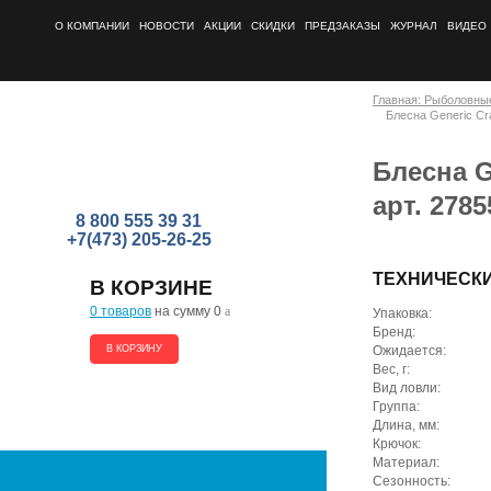
О КОМПАНИИ
НОВОСТИ
АКЦИИ
СКИДКИ
ПРЕДЗАКАЗЫ
ЖУРНАЛ
ВИДЕО
Главная: Рыболовны
Блесна Generic Cra
Блесна Ge
арт. 2785
8 800 555 39 31
+7(473) 205-26-25
ТЕХНИЧЕСК
В КОРЗИНЕ
0 товаров
на сумму 0
a
Упаковка:
Бренд:
В КОРЗИНУ
Ожидается:
Вес, г:
Вид ловли:
Группа:
Длина, мм:
Крючок:
Материал:
Сезонность: