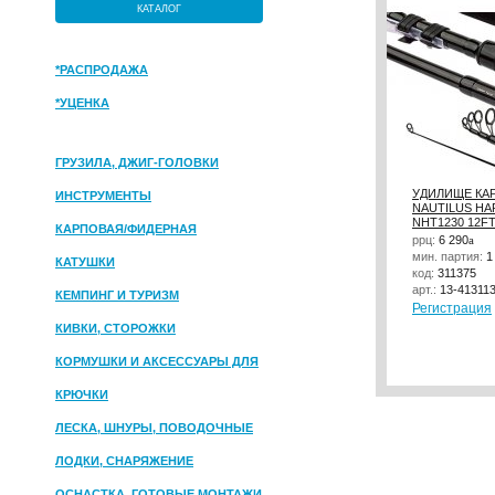
КАТАЛОГ
*РАСПРОДАЖА
*УЦЕНКА
ГРУЗИЛА, ДЖИГ-ГОЛОВКИ
УДИЛИЩЕ КА
ИНСТРУМЕНТЫ
NAUTILUS HA
NHT1230 12FT
КАРПОВАЯ/ФИДЕРНАЯ
ррц:
6 290
a
мин. партия:
1
КАТУШКИ
код:
311375
арт.:
13-41311
КЕМПИНГ И ТУРИЗМ
Регистрация
КИВКИ, СТОРОЖКИ
КОРМУШКИ И АКСЕССУАРЫ ДЛЯ
ПРИКОРМКИ
КРЮЧКИ
ЛЕСКА, ШНУРЫ, ПОВОДОЧНЫЕ
МАТЕРИАЛЫ
ЛОДКИ, СНАРЯЖЕНИЕ
ОСНАСТКА, ГОТОВЫЕ МОНТАЖИ