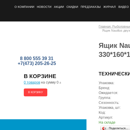
О КОМПАНИИ
НОВОСТИ
АКЦИИ
СКИДКИ
ПРЕДЗАКАЗЫ
ЖУРНАЛ
ВИДЕО
Главная: Рыболовны
Ящик Nautilus дв
Ящик Na
330*160*
8 800 555 39 31
+7(473) 205-26-25
ТЕХНИЧЕСК
В КОРЗИНЕ
0 товаров
на сумму 0
a
Упаковка:
Бренд:
В КОРЗИНУ
Ожидается:
Группа:
Сезонность:
Упаковка, шт:
Код:
Артикул:
На складе
Поделиться…