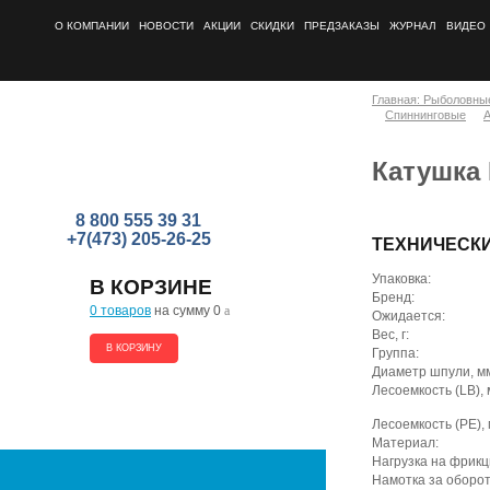
О КОМПАНИИ
НОВОСТИ
АКЦИИ
СКИДКИ
ПРЕДЗАКАЗЫ
ЖУРНАЛ
ВИДЕО
Главная: Рыболовны
Спиннинговые
A
Катушка 
8 800 555 39 31
+7(473) 205-26-25
ТЕХНИЧЕСК
Упаковка:
В КОРЗИНЕ
Бренд:
0 товаров
на сумму 0
a
Ожидается:
Вес, г:
В КОРЗИНУ
Группа:
Диаметр шпули, м
Лесоемкость (LB), 
Лесоемкость (PE), 
Материал:
Нагрузка на фрикци
Намотка за оборот 