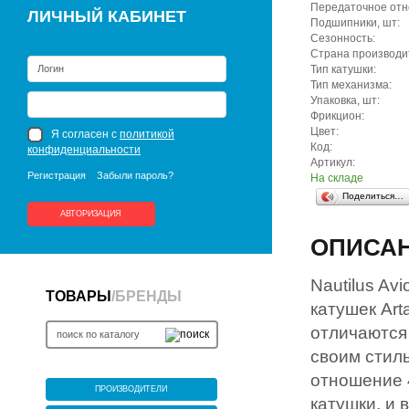
Передаточное отн
ЛИЧНЫЙ КАБИНЕТ
Подшипники, шт:
Сезонность:
Страна производи
Тип катушки:
Тип механизма:
Упаковка, шт:
Фрикцион:
Цвет:
Я согласен с
политикой
Код:
конфиденциальности
Артикул:
Регистрация
Забыли пароль?
На складе
Поделиться…
АВТОРИЗАЦИЯ
ОПИСА
Nautilus Av
ТОВАРЫ
/
БРЕНДЫ
катушек Art
отличаются
своим стил
отношение 
ПРОИЗВОДИТЕЛИ
катушки, и 