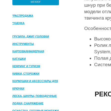
КАТАЛОГ
шнур при б
модели отл
*РАСПРОДАЖА
твичинга кр
*УЦЕНКА
Особеннос
ГРУЗИЛА, ДЖИГ-ГОЛОВКИ
Высоко
ИНСТРУМЕНТЫ
Ролик 
System
КАРПОВАЯ/ФИДЕРНАЯ
Полая 
КАТУШКИ
Система
КЕМПИНГ И ТУРИЗМ
КИВКИ, СТОРОЖКИ
КОРМУШКИ И АКСЕССУАРЫ ДЛЯ
ПРИКОРМКИ
КРЮЧКИ
РЕК
ЛЕСКА, ШНУРЫ, ПОВОДОЧНЫЕ
МАТЕРИАЛЫ
ЛОДКИ, СНАРЯЖЕНИЕ
ОСНАСТКА, ГОТОВЫЕ МОНТАЖИ