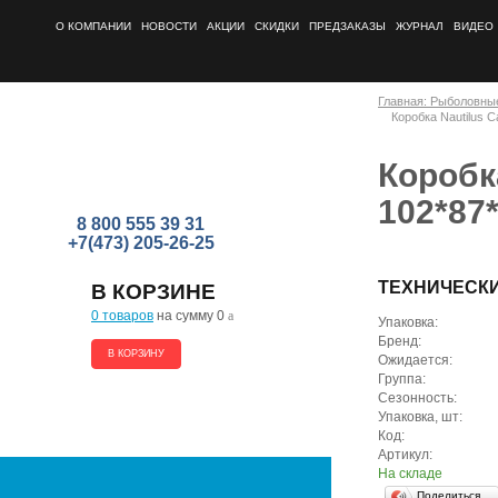
О КОМПАНИИ
НОВОСТИ
АКЦИИ
СКИДКИ
ПРЕДЗАКАЗЫ
ЖУРНАЛ
ВИДЕО
Главная: Рыболовны
Коробка Nautilus C
Коробк
102*87
8 800 555 39 31
+7(473) 205-26-25
ТЕХНИЧЕСК
В КОРЗИНЕ
0 товаров
на сумму 0
a
Упаковка:
Бренд:
В КОРЗИНУ
Ожидается:
Группа:
Сезонность:
Упаковка, шт:
Код:
Артикул:
На складе
Поделиться…