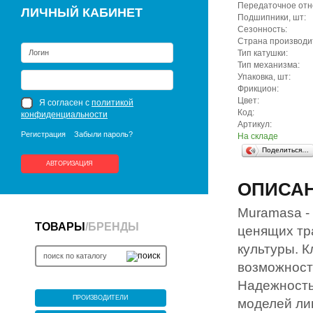
Передаточное отн
ЛИЧНЫЙ КАБИНЕТ
Подшипники, шт:
Сезонность:
Страна производи
Тип катушки:
Тип механизма:
Упаковка, шт:
Фрикцион:
Цвет:
Я согласен с
политикой
Код:
конфиденциальности
Артикул:
Регистрация
Забыли пароль?
На складе
Поделиться…
АВТОРИЗАЦИЯ
ОПИСА
Muramasa -
ТОВАРЫ
/
БРЕНДЫ
ценящих тр
культуры. 
возможност
Надежность
ПРОИЗВОДИТЕЛИ
моделей ли