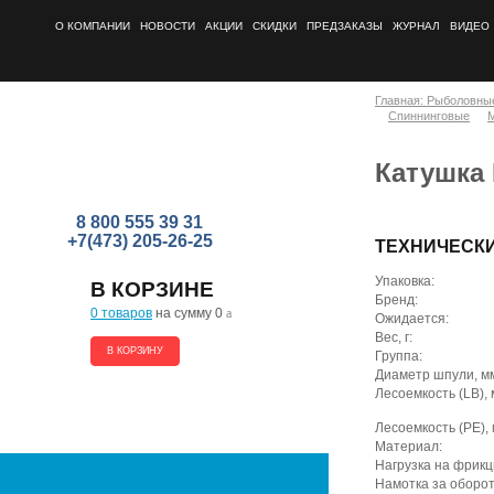
О КОМПАНИИ
НОВОСТИ
АКЦИИ
СКИДКИ
ПРЕДЗАКАЗЫ
ЖУРНАЛ
ВИДЕО
Главная: Рыболовны
Спиннинговые
Катушка 
8 800 555 39 31
+7(473) 205-26-25
ТЕХНИЧЕСК
Упаковка:
В КОРЗИНЕ
Бренд:
0 товаров
на сумму 0
a
Ожидается:
Вес, г:
В КОРЗИНУ
Группа:
Диаметр шпули, м
Лесоемкость (LB), 
Лесоемкость (PE), 
Материал:
Нагрузка на фрикци
Намотка за оборот 