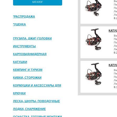
Ве
КАТАЛОГ
Пе
По
Ле
Ле
*РАСПРОДАЖА
0.
*УЦЕНКА
КАТУ
Ве
ГРУЗИЛА, ДЖИГ-ГОЛОВКИ
Пе
По
Ле
ИНСТРУМЕНТЫ
Ле
0.
КАРПОВАЯ/ФИДЕРНАЯ
КАТУШКИ
КАТУ
КЕМПИНГ И ТУРИЗМ
Ве
Пе
По
КИВКИ, СТОРОЖКИ
Ле
Ле
КОРМУШКИ И АКСЕССУАРЫ ДЛЯ
0.
ПРИКОРМКИ
КРЮЧКИ
ЛЕСКА, ШНУРЫ, ПОВОДОЧНЫЕ
МАТЕРИАЛЫ
ЛОДКИ, СНАРЯЖЕНИЕ
ОСНАСТКА, ГОТОВЫЕ МОНТАЖИ