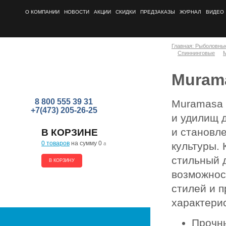
О КОМПАНИИ
НОВОСТИ
АКЦИИ
СКИДКИ
ПРЕДЗАКАЗЫ
ЖУРНАЛ
ВИДЕО
Главная: Рыболовны
Спиннинговые
Muram
8 800 555 39 31
Muramasa 
+7(473) 205-26-25
и удилищ 
и становл
В КОРЗИНЕ
0 товаров
на сумму 0
a
культуры. 
стильный 
В КОРЗИНУ
возможнос
стилей и 
характери
Прочны