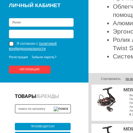
ЛИЧНЫЙ КАБИНЕТ
Облегч
помощ
Алюми
Эргоно
Ролик 
Я согласен с
политикой
Twist 
конфиденциальности
Систем
Регистрация
Забыли пароль?
АВТОРИЗАЦИЯ
Сортировать:
по н
КАТУ
Ве
ТОВАРЫ
/
БРЕНДЫ
Пе
По
Ле
Ле
0.
ПРОИЗВОДИТЕЛИ
КАТУ