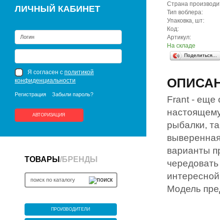
Страна производи
ЛИЧНЫЙ КАБИНЕТ
Тип воблера:
Упаковка, шт:
Код:
Артикул:
На складе
Поделиться…
Я согласен с
политикой
ОПИСА
конфиденциальности
Регистрация
Забыли пароль?
Frant - еще
настоящему
АВТОРИЗАЦИЯ
рыбалки, та
выверенная
варианты пр
ТОВАРЫ
/
БРЕНДЫ
чередовать
интересной
Модель пре
ПРОИЗВОДИТЕЛИ