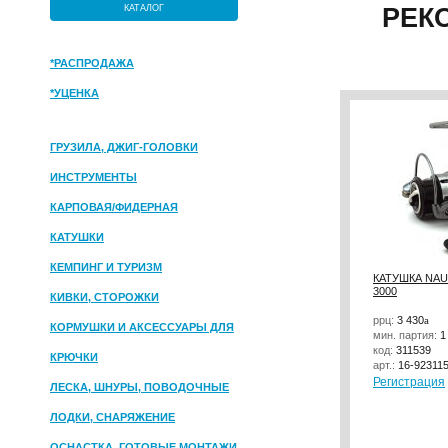
КАТАЛОГ
РЕК
*РАСПРОДАЖА
*УЦЕНКА
ГРУЗИЛА, ДЖИГ-ГОЛОВКИ
ИНСТРУМЕНТЫ
КАРПОВАЯ/ФИДЕРНАЯ
КАТУШКИ
КЕМПИНГ И ТУРИЗМ
КАТУШКА NAU
3000
КИВКИ, СТОРОЖКИ
ррц:
3 430
a
КОРМУШКИ И АКСЕССУАРЫ ДЛЯ
мин. партия:
1
код:
311539
ПРИКОРМКИ
КРЮЧКИ
арт.:
16-92311
Регистрация
ЛЕСКА, ШНУРЫ, ПОВОДОЧНЫЕ
МАТЕРИАЛЫ
ЛОДКИ, СНАРЯЖЕНИЕ
ОСНАСТКА, ГОТОВЫЕ МОНТАЖИ