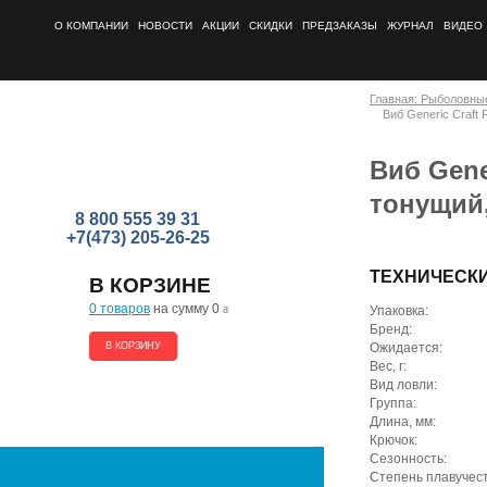
О КОМПАНИИ
НОВОСТИ
АКЦИИ
СКИДКИ
ПРЕДЗАКАЗЫ
ЖУРНАЛ
ВИДЕО
Главная: Рыболовны
Виб Generic Craft F
Виб Gener
тонущий,
8 800 555 39 31
+7(473) 205-26-25
ТЕХНИЧЕСК
В КОРЗИНЕ
0 товаров
на сумму 0
a
Упаковка:
Бренд:
В КОРЗИНУ
Ожидается:
Вес, г:
Вид ловли:
Группа:
Длина, мм:
Крючок:
Сезонность:
Степень плавучест