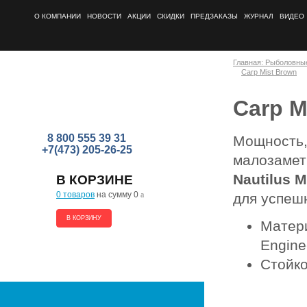
О КОМПАНИИ
НОВОСТИ
АКЦИИ
СКИДКИ
ПРЕДЗАКАЗЫ
ЖУРНАЛ
ВИДЕО
Главная: Рыболовны
Carp Mist Brown
Carp M
8 800 555 39 31
Мощность,
+7(473) 205-26-25
малозамет
Nautilus M
В КОРЗИНЕ
0 товаров
на сумму 0
a
для успеш
В КОРЗИНУ
Матери
Engine
Стойко