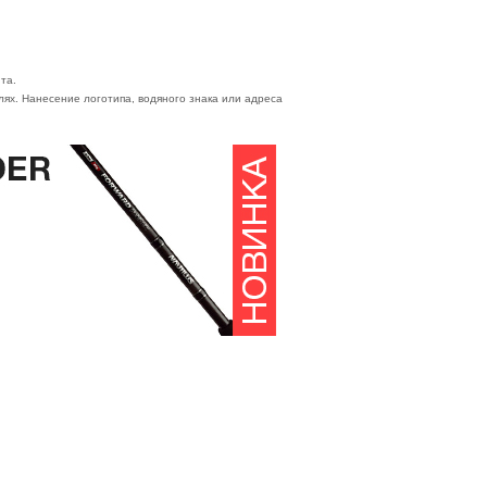
та.
ях. Нанесение логотипа, водяного знака или адреса