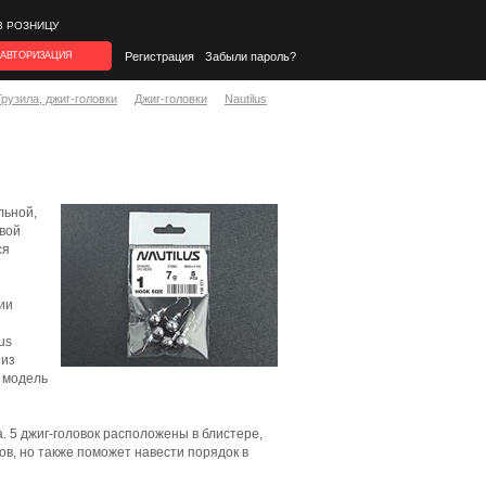
В РОЗНИЦУ
АВТОРИЗАЦИЯ
Регистрация
Забыли пароль?
Грузила, джиг-головки
Джиг-головки
Nautilus
льной,
овой
ся
ии
us
 из
 модель
. 5 джиг-головок расположены в блистере,
ов, но также поможет навести порядок в