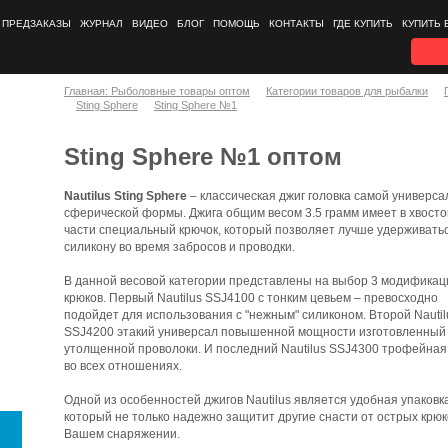
ПРЕДЗАКАЗЫ
ЖУРНАЛ
ВИДЕО
БЛОГ
ПОМОЩЬ
КОНТАКТЫ
ГДЕ КУПИТЬ
КУПИТЬ 
Главная: Рыболовные товары оптом
Категории товаров для рыбалки
Sting Sphere
Sting Sphere №1
Sting Sphere №1 оптом
Nautilus Sting Sphere
– классическая джиг головка самой универса
сферической формы. Джига общим весом 3.5 грамм имеет в хвост
части специальный крючок, который позволяет лучше удерживать
силикону во время забросов и проводки.
В данной весовой категории представлены на выбор 3 модификац
крюков. Первый Nautilus SSJ4100 с тонким цевьем – превосходно
подойдет для использования с "нежным" силиконом. Второй Nautil
SSJ4200 этакий универсал повышенной мощности изготовленный
утолщенной проволоки. И последний Nautilus SSJ4300 трофейная
во всех отношениях.
Одной из особенностей джигов Nautilus является удобная упаковка
который не только надежно защитит другие снасти от острых крюк
Вашем снаряжении.