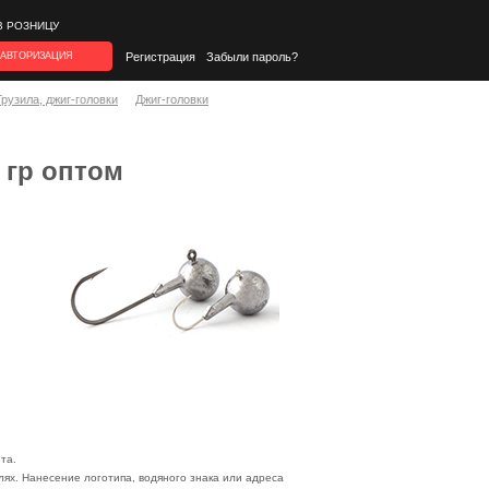
В РОЗНИЦУ
АВТОРИЗАЦИЯ
Регистрация
Забыли пароль?
Грузила, джиг-головки
Джиг-головки
 гр оптом
та.
ях. Нанесение логотипа, водяного знака или адреса