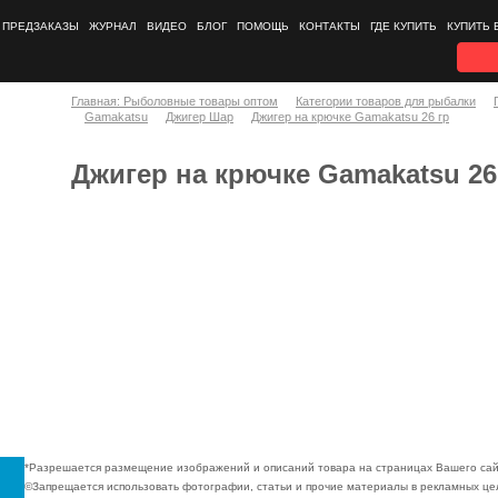
ПРЕДЗАКАЗЫ
ЖУРНАЛ
ВИДЕО
БЛОГ
ПОМОЩЬ
КОНТАКТЫ
ГДЕ КУПИТЬ
КУПИТЬ 
Главная: Рыболовные товары оптом
Категории товаров для рыбалки
Gamakatsu
Джигер Шар
Джигер на крючке Gamakatsu 26 гр
Джигер на крючке Gamakatsu 26
*Разрешается размещение изображений и описаний товара на страницах Вашего сай
©Запрещается использовать фотографии, статьи и прочие материалы в рекламных цел