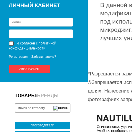
В данной 
ЛИЧНЫЙ КАБИНЕТ
модификац
под испол
микроджиг
лучших ун
Я согласен с
политикой
конфиденциальности
Регистрация
Забыли пароль?
АВТОРИЗАЦИЯ
*Разрешается разм
©Запрещается исп
целях. Нанесение 
ТОВАРЫ
/
БРЕНДЫ
фотографиях запр
ПРОИЗВОДИТЕЛИ