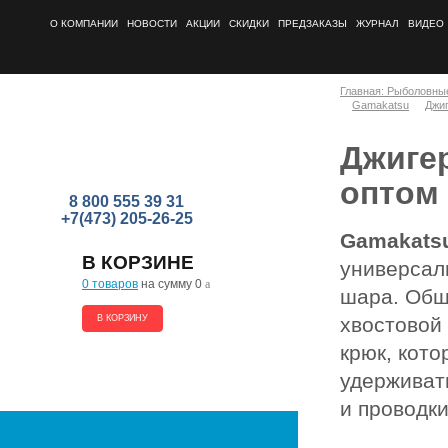
О КОМПАНИИ
НОВОСТИ
АКЦИИ
СКИДКИ
ПРЕДЗАКАЗЫ
ЖУРНАЛ
ВИДЕО
Главная: Рыболовны
Gamakatsu
Джи
Джигер
оптом
8 800 555 39 31
+7(473) 205-26-25
Gamakatsu
В КОРЗИНЕ
универсал
0 товаров
на сумму 0
a
шара. Общи
В КОРЗИНУ
хвостовой
крюк, кот
удерживат
и проводки