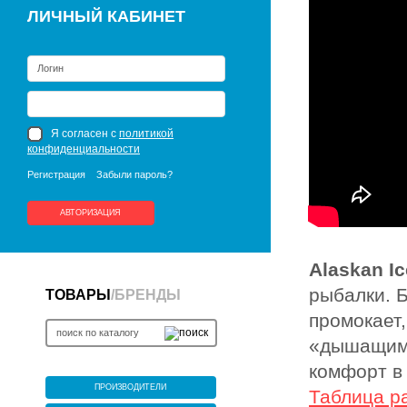
ЛИЧНЫЙ КАБИНЕТ
Я согласен с
политикой
конфиденциальности
Регистрация
Забыли пароль?
АВТОРИЗАЦИЯ
Alaskan I
рыбалки. 
ТОВАРЫ
/
БРЕНДЫ
промокает,
«дышащими
комфорт в
ПРОИЗВОДИТЕЛИ
Таблица р