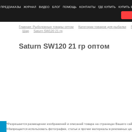
ПРЕДЗАКАЗЫ
ЖУРНАЛ
ВИДЕО
БЛОГ
ПОМОЩЬ
КОНТАКТЫ
ГДЕ КУПИТЬ
КУПИТЬ 
Главная: Рыболовные товары оптом
Категории товаров для рыбалки
Шар
Saturn SW120 21 гр
Saturn SW120 21 гр оптом
*Разрешается размещение изображений и описаний товара на страницах Вашего сай
©Запрещается использовать фотографии, статьи и прочие материалы в рекламных цел