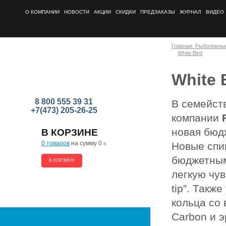
О КОМПАНИИ
НОВОСТИ
АКЦИИ
СКИДКИ
ПРЕДЗАКАЗЫ
ЖУРНАЛ
ВИДЕО
Главная: Рыболовны
White Bird
White 
8 800 555 39 31
В семейст
+7(473) 205-26-25
компании
новая бюд
В КОРЗИНЕ
0 товаров
на сумму 0
a
Новые спи
бюджетным
В КОРЗИНУ
легкую чув
tip”. Так
кольца со 
Carbon и 