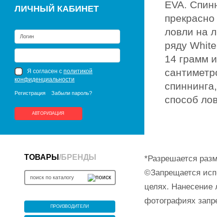
EVA. Спин
ЛИЧНЫЙ КАБИНЕТ
прекрасно 
ловли на 
ряду White
14 грамм и
сантиметро
Я согласен с
политикой
конфиденциальности
спиннинга,
Регистрация
Забыли пароль?
способ лов
АВТОРИЗАЦИЯ
ТОВАРЫ
/
БРЕНДЫ
*Разрешается разм
©Запрещается исп
целях. Нанесение 
фотографиях запр
ПРОИЗВОДИТЕЛИ