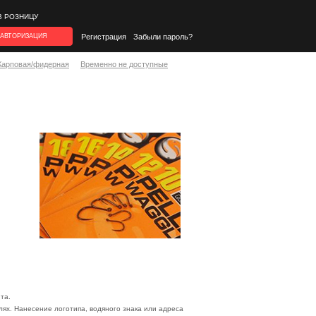
В РОЗНИЦУ
АВТОРИЗАЦИЯ
Регистрация
Забыли пароль?
Карповая/фидерная
Временно не доступные
та.
ях. Нанесение логотипа, водяного знака или адреса