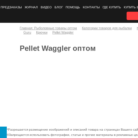
ПРЕДЗАКАЗЫ
ЖУРНАЛ
ВИДЕО
БЛОГ
ПОМОЩЬ
КОНТАКТЫ
ГДЕ КУПИТЬ
КУПИТЬ 
Главная: Рыболовные товары оптом
Категории товаров для рыбалки
Guru
Крючки
Pellet Waggler
Pellet Waggler оптом
*Разрешается размещение изображений и описаний товара на страницах Вашего сай
©Запрещается использовать фотографии, статьи и прочие материалы в рекламных цел