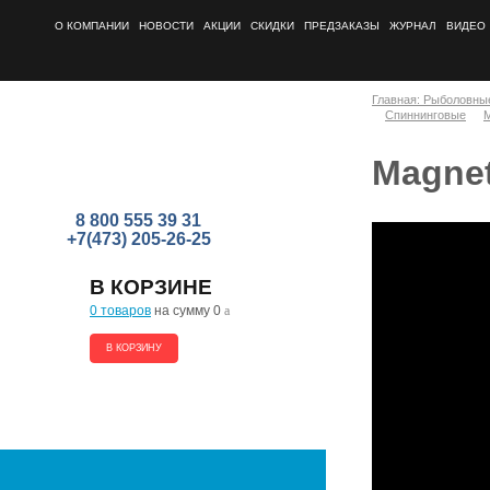
О КОМПАНИИ
НОВОСТИ
АКЦИИ
СКИДКИ
ПРЕДЗАКАЗЫ
ЖУРНАЛ
ВИДЕО
Главная: Рыболовны
Спиннинговые
M
Magne
8 800 555 39 31
+7(473) 205-26-25
В КОРЗИНЕ
0 товаров
на сумму 0
a
В КОРЗИНУ