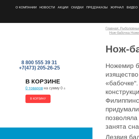
О КОМПАНИИ
НОВОСТИ
АКЦИИ
СКИДКИ
ПРЕДЗАКАЗЫ
ЖУРНАЛ
ВИДЕО
Главная: Рыболовны
Нож-бабочка Нож
Нож-б
8 800 555 39 31
Ножемир б
+7(473) 205-26-25
изящество,
В КОРЗИНЕ
«бабочке"
0 товаров
на сумму 0
a
конструкц
Филиппинс
В КОРЗИНУ
придумали
позволяла 
занята сна
Лезвия ба