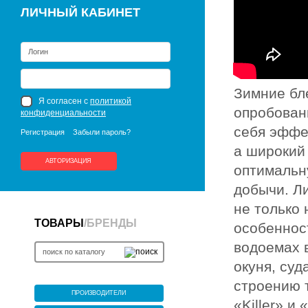
ЛИЧНЫЙ КАБИНЕТ
Зимние бл
Я согласен с
политикой
опробован
конфиденциальности
себя эффек
Регистрация
Забыли пароль?
а широкий
АВТОРИЗАЦИЯ
оптимальн
добычи. Л
не только
ТОВАРЫ
/
БРЕНДЫ
особеннос
водоемах 
окуня, суд
строению 
ПРОИЗВОДИТЕЛИ
«Killer» и