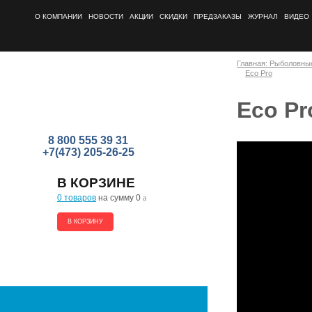
О КОМПАНИИ
НОВОСТИ
АКЦИИ
СКИДКИ
ПРЕДЗАКАЗЫ
ЖУРНАЛ
ВИДЕО
Главная: Рыболовны
Eco Pro
Eco Pr
8 800 555 39 31
+7(473) 205-26-25
В КОРЗИНЕ
0 товаров
на сумму 0
a
В КОРЗИНУ