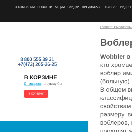
О КОМПАНИИ
НОВОСТИ
АКЦИИ
СКИДКИ
ПРЕДЗАКАЗЫ
ЖУРНАЛ
ВИДЕО
Главная: Рыболовны
Вобле
Wobbler
в 
8 800 555 39 31
кто хромае
+7(473) 205-26-25
воблер им
В КОРЗИНЕ
(больную) 
0 товаров
на сумму 0
a
В общем в
В КОРЗИНУ
классифиц
свойствам 
размеру, в
воблеров,
проходят 