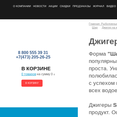
О КОМПАНИИ
НОВОСТИ
АКЦИИ
СКИДКИ
ПРЕДЗАКАЗЫ
ЖУРНАЛ
ВИДЕО
Главная: Рыболовны
Шар
Джигер на 
Джигер
8 800 555 39 31
Форма
"Ш
+7(473) 205-26-25
популярных
проста. Ун
В КОРЗИНЕ
0 товаров
на сумму 0
a
полюбилас
с успехом
В КОРЗИНУ
всех водо
Джигеры
S
продукт. 