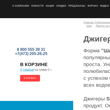
О КОМПАНИИ
НОВОСТИ
АКЦИИ
СКИДКИ
ПРЕДЗАКАЗЫ
ЖУРНАЛ
ВИДЕО
Главная: Рыболовны
Шар
Джигер на 
Джигер
8 800 555 39 31
Форма
"Ш
+7(473) 205-26-25
популярных
проста. Ун
В КОРЗИНЕ
0 товаров
на сумму 0
a
полюбилас
с успехом
В КОРЗИНУ
всех водо
Джигеры
S
продукт. 