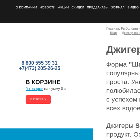
О КОМПАНИИ
НОВОСТИ
АКЦИИ
СКИДКИ
ПРЕДЗАКАЗЫ
ЖУРНАЛ
ВИДЕО
Главная: Рыболовны
Шар
Джигер на 
Джигер
8 800 555 39 31
Форма
"Ш
+7(473) 205-26-25
популярных
проста. Ун
В КОРЗИНЕ
0 товаров
на сумму 0
a
полюбилас
с успехом
В КОРЗИНУ
всех водо
Джигеры
S
продукт. 