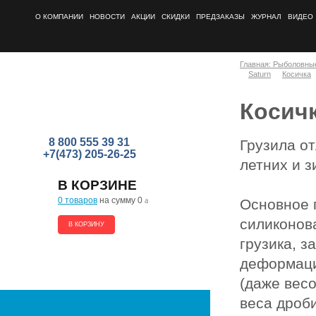
О КОМПАНИИ
НОВОСТИ
АКЦИИ
СКИДКИ
ПРЕДЗАКАЗЫ
ЖУРНАЛ
ВИДЕО
Главная: Рыболовны
Saturn
Косичка
Косич
8 800 555 39 31
Грузила от
+7(473) 205-26-25
летних и 
В КОРЗИНЕ
0 товаров
на сумму 0
a
Основное 
силиконов
В КОРЗИНУ
грузика, 
деформаци
(даже весо
веса дроби