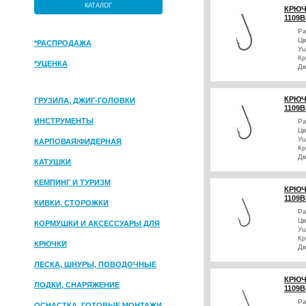
КАТАЛОГ
КРЮЧ
1109B
Р
Цв
*РАСПРОДАЖА
Уш
Кр
*УЦЕНКА
Дв
КРЮЧ
ГРУЗИЛА, ДЖИГ-ГОЛОВКИ
1109B
ИНСТРУМЕНТЫ
Р
Цв
Уш
КАРПОВАЯ/ФИДЕРНАЯ
Кр
Дв
КАТУШКИ
КЕМПИНГ И ТУРИЗМ
КРЮЧ
1109B
КИВКИ, СТОРОЖКИ
Р
Цв
КОРМУШКИ И АКСЕССУАРЫ ДЛЯ
Уш
Кр
ПРИКОРМКИ
КРЮЧКИ
Дв
ЛЕСКА, ШНУРЫ, ПОВОДОЧНЫЕ
КРЮЧ
МАТЕРИАЛЫ
ЛОДКИ, СНАРЯЖЕНИЕ
1109B
Р
ОСНАСТКА, ГОТОВЫЕ МОНТАЖИ