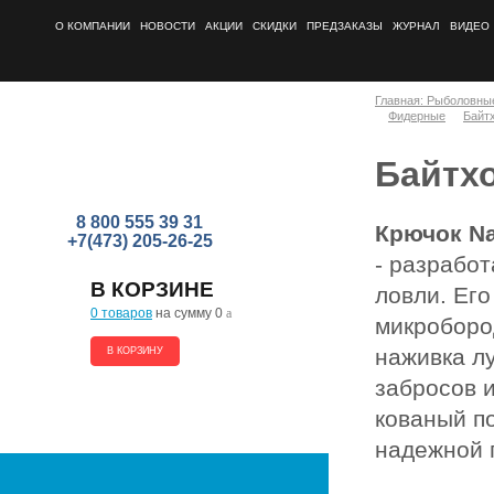
О КОМПАНИИ
НОВОСТИ
АКЦИИ
СКИДКИ
ПРЕДЗАКАЗЫ
ЖУРНАЛ
ВИДЕО
Главная: Рыболовны
Фидерные
Байт
Байтхо
8 800 555 39 31
Крючок Na
+7(473) 205-26-25
- разрабо
В КОРЗИНЕ
ловли. Ег
0 товаров
на сумму 0
a
микроборо
наживка л
В КОРЗИНУ
забросов и
кованый по
надежной 