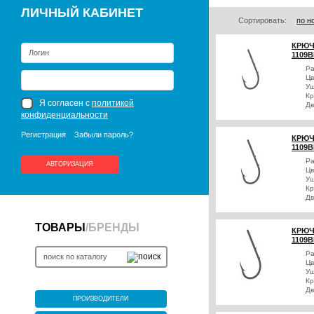
ЛИЧНЫЙ КАБИНЕТ
Сортировать:
по н
КРЮЧ
1109B
Р
Цв
Уш
Кр
Я согласен с
политикой
Дв
конфиденциальности
Регистрация
Забыли пароль?
КРЮЧ
1109B
Р
АВТОРИЗАЦИЯ
Цв
Уш
Кр
Дв
ТОВАРЫ
/
БРЕНДЫ
КРЮЧ
1109B
Р
Цв
Уш
Кр
Дв
ПРОИЗВОДИТЕЛИ