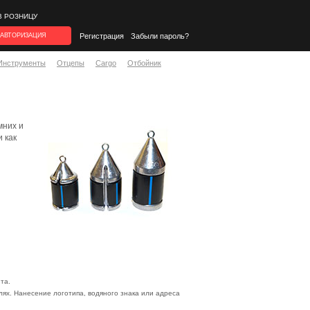
В РОЗНИЦУ
АВТОРИЗАЦИЯ
Регистрация
Забыли пароль?
Инструменты
Отцепы
Cargo
Отбойник
мних и
 как
та.
ях. Нанесение логотипа, водяного знака или адреса