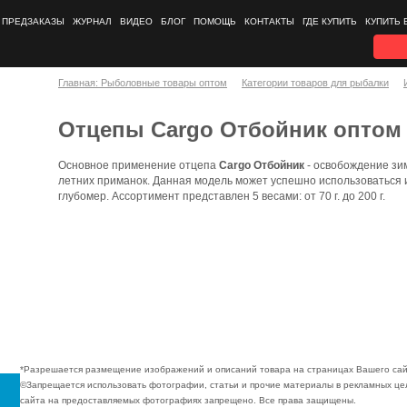
ПРЕДЗАКАЗЫ
ЖУРНАЛ
ВИДЕО
БЛОГ
ПОМОЩЬ
КОНТАКТЫ
ГДЕ КУПИТЬ
КУПИТЬ 
Главная: Рыболовные товары оптом
Категории товаров для рыбалки
Отцепы Cargo Отбойник оптом
Основное применение отцепа
Cargo Отбойник
- освобождение зи
летних приманок. Данная модель может успешно использоваться и
глубомер. Ассортимент представлен 5 весами: от 70 г. до 200 г.
*Разрешается размещение изображений и описаний товара на страницах Вашего сай
©Запрещается использовать фотографии, статьи и прочие материалы в рекламных цел
сайта на предоставляемых фотографиях запрещено. Все права защищены.