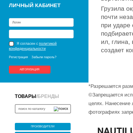
ЛИЧНЫЙ КАБИНЕТ
Грузила о
почти неза
при ударе 
подбираетс
ил, глина,
Я согласен с
политикой
конфиденциальности
создает к
Регистрация
Забыли пароль?
АВТОРИЗАЦИЯ
*Разрешается разм
©Запрещается исп
ТОВАРЫ
/
БРЕНДЫ
целях. Нанесение 
фотографиях запр
ПРОИЗВОДИТЕЛИ