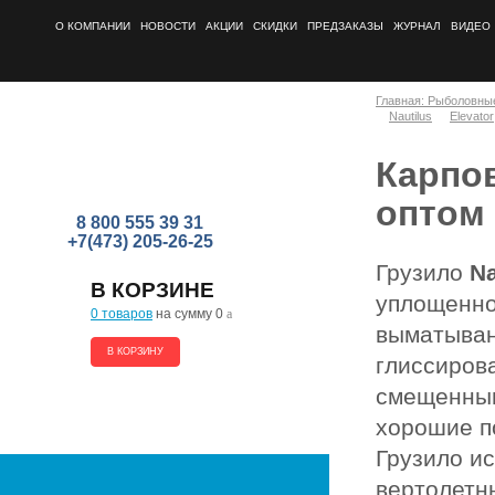
О КОМПАНИИ
НОВОСТИ
АКЦИИ
СКИДКИ
ПРЕДЗАКАЗЫ
ЖУРНАЛ
ВИДЕО
Главная: Рыболовны
Nautilus
Elevator
Карпов
оптом
8 800 555 39 31
+7(473) 205-26-25
Грузило
Na
В КОРЗИНЕ
уплощенно
0 товаров
на сумму 0
a
выматыван
В КОРЗИНУ
глиссиров
смещенным
хорошие п
Грузило ис
вертолетны