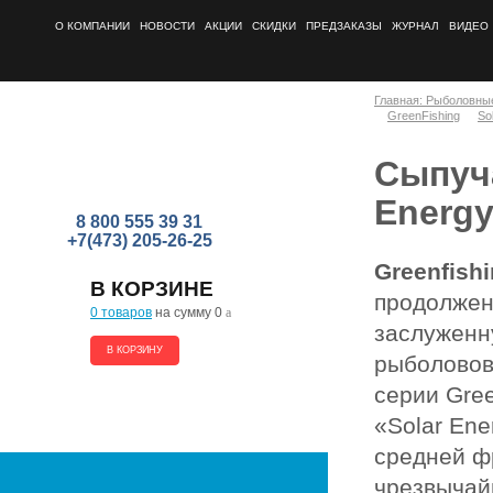
О КОМПАНИИ
НОВОСТИ
АКЦИИ
СКИДКИ
ПРЕДЗАКАЗЫ
ЖУРНАЛ
ВИДЕО
Главная: Рыболовны
GreenFishing
So
Сыпуча
Energ
8 800 555 39 31
+7(473) 205-26-25
Greenfishi
В КОРЗИНЕ
продолжен
0 товаров
на сумму 0
a
заслуженн
В КОРЗИНУ
рыболовов
серии Gree
«Solar Ene
средней ф
чрезвычай