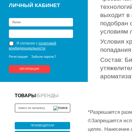
ЛИЧНЫЙ КАБИНЕТ
технологи
выходит в
подобран с
условиям 
Условия хр
Я согласен с
политикой
конфиденциальности
попадания
Регистрация
Забыли пароль?
Состав: Би
утяжелител
АВТОРИЗАЦИЯ
ароматиза
ТОВАРЫ
/
БРЕНДЫ
*Разрешается разм
©Запрещается исп
ПРОИЗВОДИТЕЛИ
целях. Нанесение 