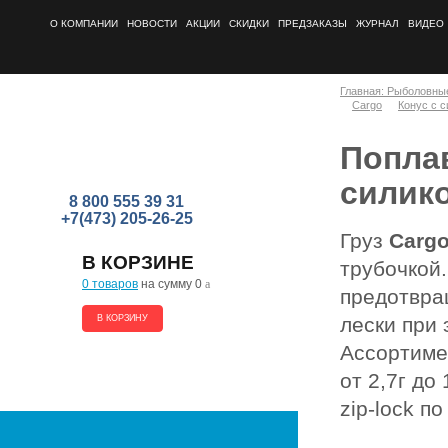
О КОМПАНИИ
НОВОСТИ
АКЦИИ
СКИДКИ
ПРЕДЗАКАЗЫ
ЖУРНАЛ
ВИДЕО
Главная: Рыболовны
Cargo
Конус с с
Поплав
силик
8 800 555 39 31
+7(473) 205-26-25
Груз
Cargo
В КОРЗИНЕ
трубочкой.
0 товаров
на сумму 0
a
предотвра
В КОРЗИНУ
лески при 
Ассортиме
от 2,7г до
zip-lock по