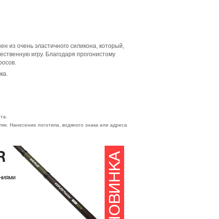
н из очень эластичного силикона, который,
тественную игру. Благодаря прогонистому
росов.
ка.
та.
ях. Нанесение логотипа, водяного знака или адреса