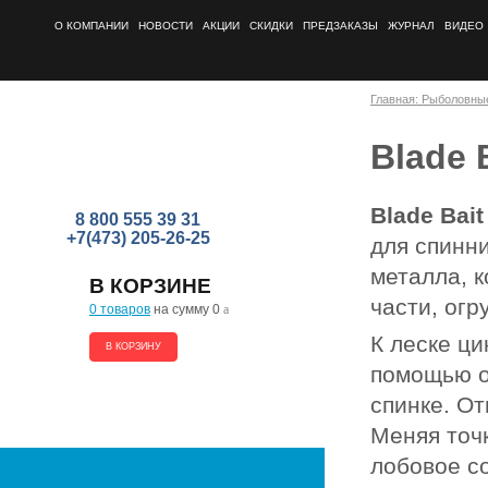
О КОМПАНИИ
НОВОСТИ
АКЦИИ
СКИДКИ
ПРЕДЗАКАЗЫ
ЖУРНАЛ
ВИДЕО
Главная: Рыболовны
Blade 
Blade Bait
8 800 555 39 31
+7(473) 205-26-25
для спинни
металла, к
В КОРЗИНЕ
части, огр
0 товаров
на сумму 0
a
К леске ци
В КОРЗИНУ
помощью о
спинке. От
Меняя точ
лобовое с