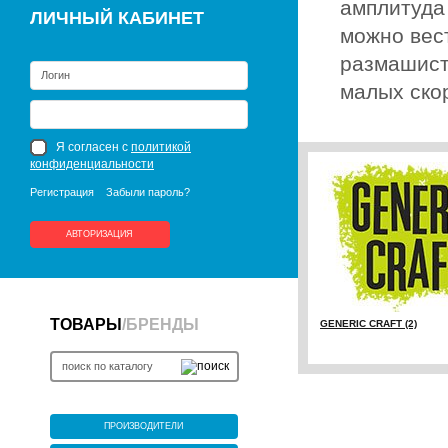
амплитуда
ЛИЧНЫЙ КАБИНЕТ
можно вес
размашист
малых ско
Я согласен с
политикой
конфиденциальности
Регистрация
Забыли пароль?
АВТОРИЗАЦИЯ
ТОВАРЫ
/
БРЕНДЫ
GENERIC CRAFT (2)
ПРОИЗВОДИТЕЛИ