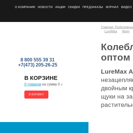
О КОМПАНИИ
НОВОСТИ
АКЦИИ
СКИДКИ
ПРЕДЗАКАЗЫ
ЖУРНАЛ
ВИДЕО
Главная: Рыболовны
LureMax
Atom
Колеб
оптом
8 800 555 39 31
+7(473) 205-26-25
LureMax 
В КОРЗИНЕ
незацепля
0 товаров
на сумму 0
a
двойным к
В КОРЗИНУ
щуки на з
раститель