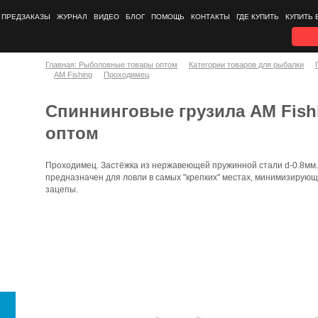
ПРЕДЗАКАЗЫ
ЖУРНАЛ
ВИДЕО
БЛОГ
ПОМОЩЬ
КОНТАКТЫ
ГДЕ КУПИТЬ
КУПИТЬ 
Главная: Рыболовные товары оптом
Категории товаров для рыбалки
AM Fishing
Проходимец
Спиннинговые грузила AM Fish
оптом
Проходимец. Застёжка из нержавеющей пружинной стали d-0.8мм.
предназначен для ловли в самых "крепких" местах, минимизирую
зацепы.