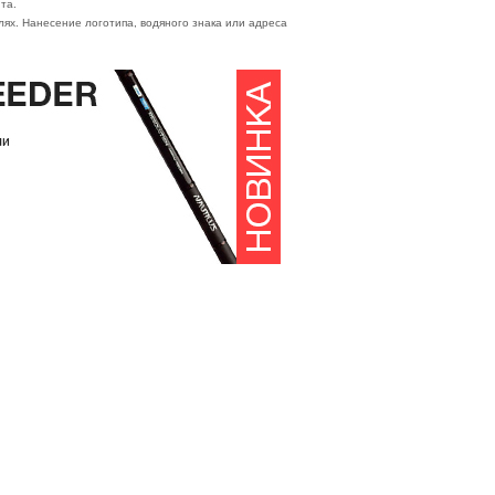
та.
ях. Нанесение логотипа, водяного знака или адреса