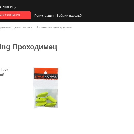
В РОЗНИЦУ
АВТОРИЗАЦИЯ
Регистрация
Забыли пароль?
Грузила, джиг-головки
Спиннинговые грузила
ing Проходимец
 Груз
щий