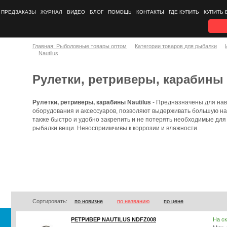
ПРЕДЗАКАЗЫ
ЖУРНАЛ
ВИДЕО
БЛОГ
ПОМОЩЬ
КОНТАКТЫ
ГДЕ КУПИТЬ
КУПИТЬ 
Главная: Рыболовные товары оптом
Категории товаров для рыбалки
Nautilus
Рулетки, ретриверы, карабины 
Рулетки, ретриверы, карабины Nautilus
- Предназначены для нав
оборудования и аксессуаров, позволяют выдерживать большую наг
также быстро и удобно закрепить и не потерять необходимые для
рыбалки вещи. Невосприимчивы к коррозии и влажности.
Сортировать:
по новизне
по названию
по цене
РЕТРИВЕР NAUTILUS NDFZ008
На с