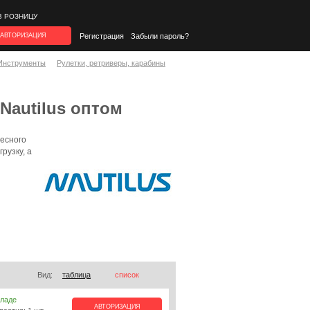
В РОЗНИЦУ
АВТОРИЗАЦИЯ
Регистрация
Забыли пароль?
Инструменты
Рулетки, ретриверы, карабины
Nautilus оптом
есного
рузку, а
Вид:
таблица
список
кладе
АВТОРИЗАЦИЯ