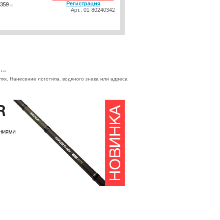
Регистрация
359
a
Арт.: 01-80240342
та.
ях. Нанесение логотипа, водяного знака или адреса