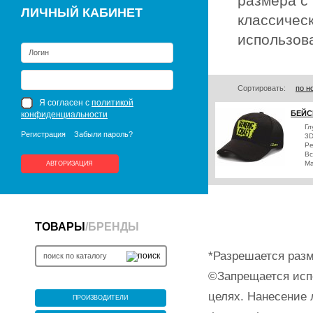
размера с
ЛИЧНЫЙ КАБИНЕТ
классичес
использов
Сортировать:
по н
Я согласен с
политикой
БЕЙС
конфиденциальности
Гл
Регистрация
Забыли пароль?
3D
Ре
Вс
Ма
АВТОРИЗАЦИЯ
ТОВАРЫ
/
БРЕНДЫ
*Разрешается разм
©Запрещается исп
целях. Нанесение 
ПРОИЗВОДИТЕЛИ