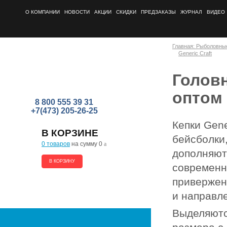
О КОМПАНИИ
НОВОСТИ
АКЦИИ
СКИДКИ
ПРЕДЗАКАЗЫ
ЖУРНАЛ
ВИДЕО
Главная: Рыболовны
Generic Craft
Головн
оптом
8 800 555 39 31
+7(473) 205-26-25
Кепки Gene
В КОРЗИНЕ
бейсболки
0 товаров
на сумму 0
a
дополняют
В КОРЗИНУ
современн
привержен
и направл
Выделяютс