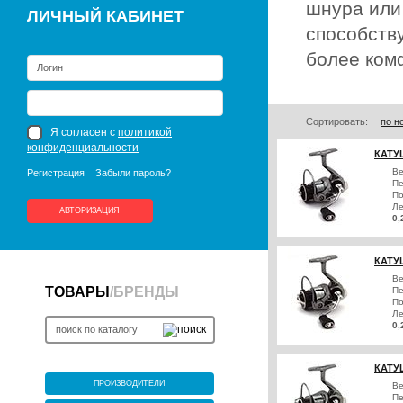
шнура или
ЛИЧНЫЙ КАБИНЕТ
способств
более ком
Сортировать:
по н
Я согласен с
политикой
конфиденциальности
КАТУ
Ве
Регистрация
Забыли пароль?
Пе
По
Ле
АВТОРИЗАЦИЯ
0,
КАТУ
Ве
ТОВАРЫ
/
БРЕНДЫ
Пе
По
Ле
0,
КАТУ
ПРОИЗВОДИТЕЛИ
Ве
Пе