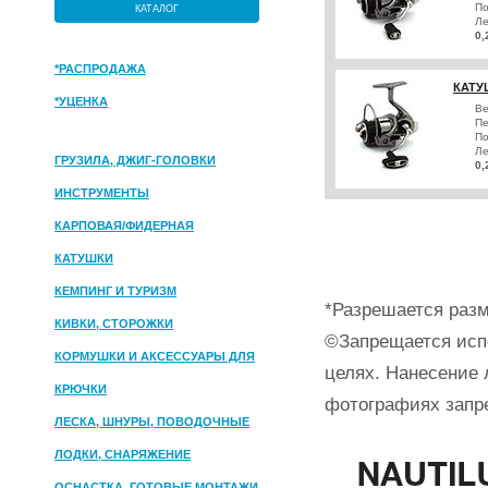
По
КАТАЛОГ
Ле
0,
*РАСПРОДАЖА
КАТУ
*УЦЕНКА
Ве
Пе
По
Ле
ГРУЗИЛА, ДЖИГ-ГОЛОВКИ
0,
ИНСТРУМЕНТЫ
КАРПОВАЯ/ФИДЕРНАЯ
КАТУШКИ
КЕМПИНГ И ТУРИЗМ
*Разрешается разм
КИВКИ, СТОРОЖКИ
©Запрещается исп
КОРМУШКИ И АКСЕССУАРЫ ДЛЯ
целях. Нанесение 
ПРИКОРМКИ
КРЮЧКИ
фотографиях запр
ЛЕСКА, ШНУРЫ, ПОВОДОЧНЫЕ
МАТЕРИАЛЫ
ЛОДКИ, СНАРЯЖЕНИЕ
ОСНАСТКА, ГОТОВЫЕ МОНТАЖИ