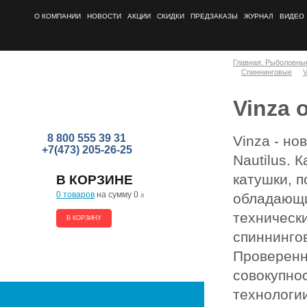
О КОМПАНИИ
НОВОСТИ
АКЦИИ
СКИДКИ
ПРЕДЗАКАЗЫ
ЖУРНАЛ
ВИДЕО
Главная: Рыболовны
Спиннинговые
V
Vinza 
8 800 555 39 31
Vinza - но
+7(473) 205-26-25
Nautilus.
катушки, п
В КОРЗИНЕ
0 товаров
на сумму 0
a
обладающи
техническ
В КОРЗИНУ
спиннинго
Проверенн
совокупно
технологии