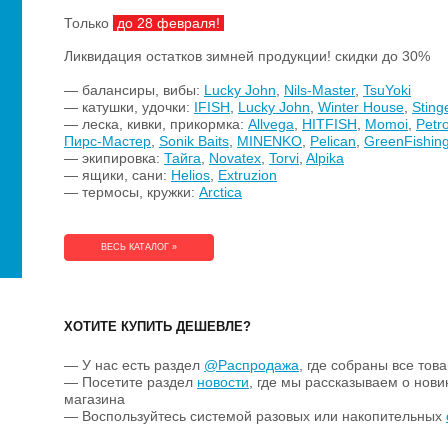
Только
до 28 февраля!
Ликвидация остатков зимней продукции! скидки до 30%
— балансиры, вибы:
Lucky John
,
Nils-Master
,
TsuYoki
— катушки, удочки:
IFISH
,
Lucky John
,
Winter House
,
Sting
— леска, кивки, прикормка:
Allvega
,
HITFISH
,
Momoi
,
Petr
Пирс-Мастер
,
Sonik Baits
,
MINENKO
,
Pelican
,
GreenFishin
— экипировка:
Тайга
,
Novatex
,
Torvi
,
Alpika
— ящики, сани:
Helios
,
Extruzion
— термосы, кружки:
Arctica
ВЕСЬ КАТАЛОГ »
ХОТИТЕ КУПИТЬ ДЕШЕВЛЕ?
— У нас есть раздел
@Распродажа
, где собраны все тов
— Посетите раздел
новости
, где мы рассказываем о нови
магазина
— Воспользуйтесь системой разовых или накопительных