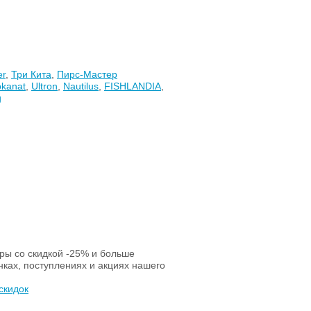
er
,
Три Кита
,
Пирс-Мастер
okanat
,
Ultron
,
Nautilus
,
FISHLANDIA
,
g
ары со скидкой -25% и больше
нках, поступлениях и акциях нашего
скидок