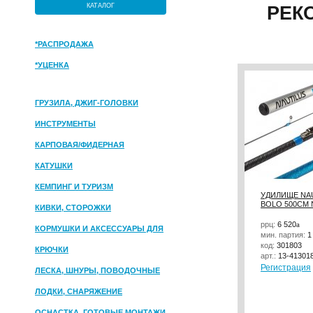
КАТАЛОГ
РЕК
*РАСПРОДАЖА
*УЦЕНКА
ГРУЗИЛА, ДЖИГ-ГОЛОВКИ
ИНСТРУМЕНТЫ
КАРПОВАЯ/ФИДЕРНАЯ
КАТУШКИ
КЕМПИНГ И ТУРИЗМ
УДИЛИЩЕ NAU
BOLO 500СМ 
КИВКИ, СТОРОЖКИ
ррц:
6 520
a
КОРМУШКИ И АКСЕССУАРЫ ДЛЯ
мин. партия:
1
ПРИКОРМКИ
код:
301803
КРЮЧКИ
арт.:
13-41301
Регистрация
ЛЕСКА, ШНУРЫ, ПОВОДОЧНЫЕ
МАТЕРИАЛЫ
ЛОДКИ, СНАРЯЖЕНИЕ
ОСНАСТКА, ГОТОВЫЕ МОНТАЖИ