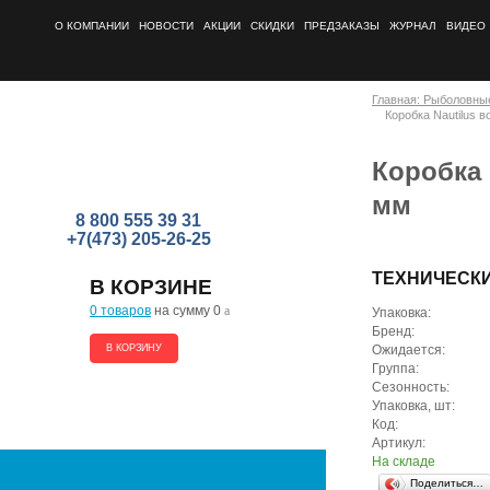
О КОМПАНИИ
НОВОСТИ
АКЦИИ
СКИДКИ
ПРЕДЗАКАЗЫ
ЖУРНАЛ
ВИДЕО
Главная: Рыболовны
Коробка Nautilus
Коробка 
мм
8 800 555 39 31
+7(473) 205-26-25
ТЕХНИЧЕСК
В КОРЗИНЕ
0 товаров
на сумму 0
a
Упаковка:
Бренд:
В КОРЗИНУ
Ожидается:
Группа:
Сезонность:
Упаковка, шт:
Код:
Артикул:
На складе
Поделиться…