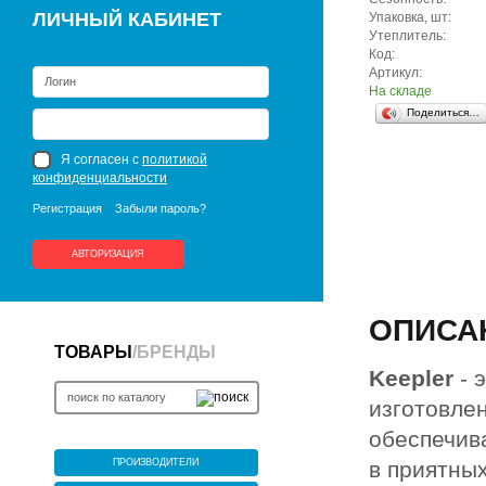
ЛИЧНЫЙ КАБИНЕТ
Упаковка, шт:
Утеплитель:
Код:
Артикул:
На складе
Поделиться…
Я согласен с
политикой
конфиденциальности
Регистрация
Забыли пароль?
АВТОРИЗАЦИЯ
ОПИСА
ТОВАРЫ
/
БРЕНДЫ
Keepler
- 
изготовле
обеспечив
ПРОИЗВОДИТЕЛИ
в приятных