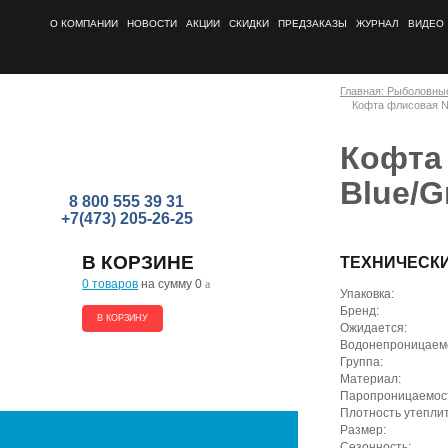
О КОМПАНИИ
НОВОСТИ
АКЦИИ
СКИДКИ
ПРЕДЗАКАЗЫ
ЖУРНАЛ
ВИДЕО
Главная: Рыболовны
Кофта флисовая Na
Кофта 
Blue/G
8 800 555 39 31
+7(473) 205-26-25
В КОРЗИНЕ
ТЕХНИЧЕСК
0 товаров
на сумму 0
a
Упаковка:
Бренд:
В КОРЗИНУ
Ожидается:
Водонепроницаемо
Группа:
Материал:
Паропроницаемость
Плотность утеплите
Размер:
Сезонность: