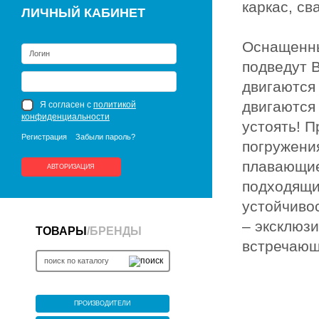
каркас, св
ЛИЧНЫЙ КАБИНЕТ
Оснащенны
подведут 
двигаются
двигаются
Я согласен с
политикой
конфиденциальности
устоять! 
Регистрация
Забыли пароль?
погружения
плавающие
АВТОРИЗАЦИЯ
подходящи
устойчиво
– эксклюзи
ТОВАРЫ
/
БРЕНДЫ
встречающ
ПРОИЗВОДИТЕЛИ