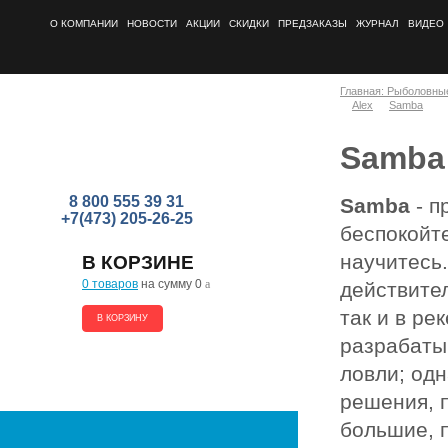
О КОМПАНИИ
НОВОСТИ
АКЦИИ
СКИДКИ
ПРЕДЗАКАЗЫ
ЖУРНАЛ
ВИДЕО
Главная: Рыболовны
Alex
Samba
Samba
8 800 555 39 31
Samba
- п
+7(473) 205-26-25
беспокойте
научитесь
В КОРЗИНЕ
0 товаров
на сумму 0
a
действите
так и в ре
В КОРЗИНУ
разрабаты
ловли; одн
решения, 
большие, 