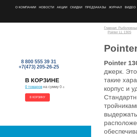
О КОМПАНИИ
НОВОСТИ
АКЦИИ
СКИДКИ
ПРЕДЗАКАЗЫ
ЖУРНАЛ
ВИДЕО
Главная: Рыболовны
Pointer LL 130S
Pointe
8 800 555 39 31
Pointer 13
+7(473) 205-26-25
джерк. Эт
такие хара
В КОРЗИНЕ
0 товаров
на сумму 0
a
корпус и у
Стандартн
В КОРЗИНУ
тройникам
выдержать
расположе
обеспечив