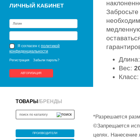
наклоненн
ЛИЧНЫЙ КАБИНЕТ
Забросьте
необходиму
медленную,
оставаться
гарантиро
Я согласен с
политикой
конфиденциальности
Длина
Регистрация
Забыли пароль?
Вес:
20
АВТОРИЗАЦИЯ
Класс
ТОВАРЫ
/
БРЕНДЫ
*Разрешается разм
©Запрещается исп
ПРОИЗВОДИТЕЛИ
целях. Нанесение 